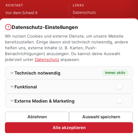
KONTAKT
LINKS
Datenschutz
Vor dem Scheid 9
Impressum
57299 Burbach
Accessibility Statement
info@fw-holzhausen.de
Datenschutz-Einstellungen
Einheitsführer: Thomas Waldrich
Wir nutzen Cookies und externe Dienste, um unsere Website
bereitzustellen. Einige davon sind technisch notwendig, andere
helfen uns, externe Inhalte (z. B. Karten, Push-
© 2026 Freiwillige Feuerwehr Burbach – Einheit Holzhausen ·
Cookie-
Benachrichtigungen) anzuzeigen. Du kannst deine Auswahl
Einstellungen
jederzeit unter
Datenschutz
anpassen.
Technisch notwendig
Immer aktiv
Funktional
Externe Medien & Marketing
×
GEBURTSTAGSGRÜSSE
Heute gratulieren wir herzlich Mark zum
Ablehnen
Auswahl speichern
Geburtstag.
Alle akzeptieren