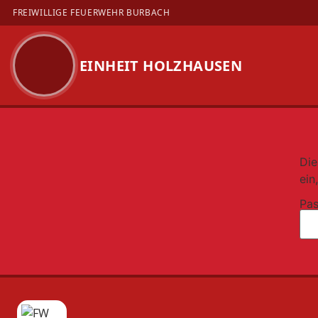
FREIWILLIGE FEUERWEHR BURBACH
EINHEIT HOLZHAUSEN
Zum
Inhalt
springen
Die
ein
Pas