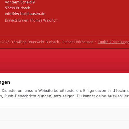
Vor dem Scheid 9
57299 Burbach
info@fw-holzhausen.de
Einheitsführer: Thomas Waldrich
 2026 Freiwillige Feuerwehr Burbach – Einheit Holzhausen ·
Cookie-Einstellung
ungen
 Dienste, um unsere Website bereitzustellen. Einige davon sind techni
ten, Push-Benachrichtigungen) anzuzeigen. Du kannst deine Auswahl je