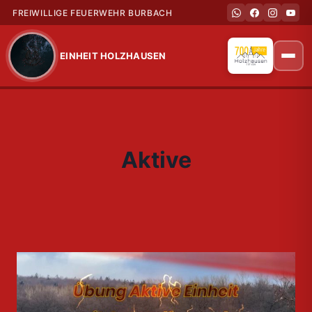
FREIWILLIGE FEUERWEHR BURBACH
EINHEIT HOLZHAUSEN
Zum
Inhalt
springen
Aktive