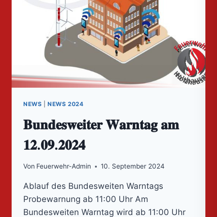
NEWS
|
NEWS 2024
𝐁𝐮𝐧𝐝𝐞𝐬𝐰𝐞𝐢𝐭𝐞𝐫 𝐖𝐚𝐫𝐧𝐭𝐚𝐠 𝐚𝐦
𝟏𝟐.𝟎𝟗.𝟐𝟎𝟐𝟒
Von
Feuerwehr-Admin
10. September 2024
Ablauf des Bundesweiten Warntags
Probewarnung ab 11:00 Uhr Am
Bundesweiten Warntag wird ab 11:00 Uhr