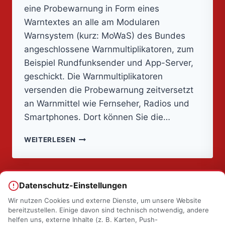
eine Probewarnung in Form eines
Warntextes an alle am Modularen
Warnsystem (kurz: MoWaS) des Bundes
angeschlossene Warnmultiplikatoren, zum
Beispiel Rundfunksender und App-Server,
geschickt. Die Warnmultiplikatoren
versenden die Probewarnung zeitversetzt
an Warnmittel wie Fernseher, Radios und
Smartphones. Dort können Sie die…
𝐁𝐮𝐧𝐝𝐞𝐬𝐰𝐞𝐢𝐭𝐞𝐫
WEITERLESEN
𝐖𝐚𝐫𝐧𝐭𝐚𝐠
𝐚𝐦
𝟏𝟐.𝟎𝟗.𝟐𝟎𝟐𝟒
Datenschutz-Einstellungen
Wir nutzen Cookies und externe Dienste, um unsere Website
bereitzustellen. Einige davon sind technisch notwendig, andere
helfen uns, externe Inhalte (z. B. Karten, Push-