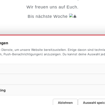
Wir freuen uns auf Euch.
Bis nächste Woche
ungen
 Dienste, um unsere Website bereitzustellen. Einige davon sind techni
ten, Push-Benachrichtigungen) anzuzeigen. Du kannst deine Auswahl je
KONTAKT
Vor dem Scheid 9
ting
57299 Burbach
info@fw-holzhausen.de
Einheitsführer: Thomas Waldrich
Ablehnen
Auswahl spei